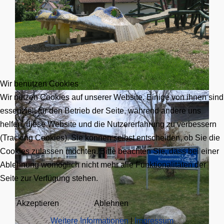
Wir benutzen Cookies
Wir nutzen Cookies auf unserer Website. Einige von ihnen sind
essenziell für den Betrieb der Seite, während andere uns
helfen, diese Website und die Nutzererfahrung zu verbessern
(Tracking Cookies). Sie können selbst entscheiden, ob Sie die
Cookies zulassen möchten. Bitte beachten Sie, dass bei einer
Ablehnung womöglich nicht mehr alle Funktionalitäten der
Seite zur Verfügung stehen.
Akzeptieren
Ablehnen
Weitere Informationen
|
Impressum