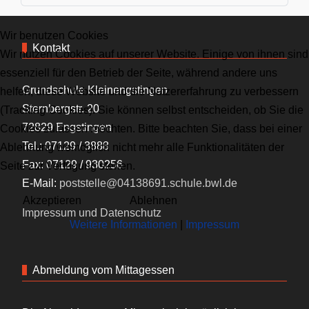
Wir benutzen Cookies
Kontakt
Wir nutzen Cookies auf unserer Website. Einige von ihnen sind
essenziell für den Betrieb der Seite, während andere uns
Grundschule Kleinengstingen
helfen, diese Website und die Nutzererfahrung zu verbessern
Sternbergstr. 20
(Tracking Cookies). Sie können selbst entscheiden, ob Sie die
72829 Engstingen
Cookies zulassen möchten. Bitte beachten Sie, dass bei einer
Tel.: 07129 / 3888
Ablehnung womöglich nicht mehr alle Funktionalitäten der
Fax: 07129 / 930256
Seite zur Verfügung stehen.
E-Mail:
poststelle@04138691.schule.bwl.de
Akzeptieren
Ablehnen
Impressum und Datenschutz
Weitere Informationen
|
Impressum
Abmeldung vom Mittagessen